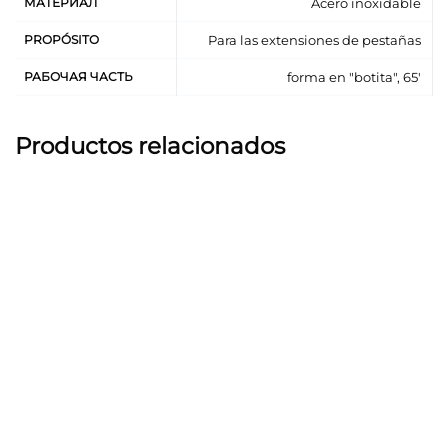
МАТЕРИАЛ
Acero inoxidable
exteriores e interiores del ojo.
El esmerilado y pulido profesionales prolongan
PROPÓSITO
Para las extensiones de pestañas
considerablemente la vida útil de las pinzas y evitan
РАБОЧАЯ ЧАСТЬ
forma en "botita", 65'
que se pegue el pegamento.
El acabado mate satinado con bajo efecto
reflectante evita el deslizamiento en la mano.
Productos relacionados
Fabricadas en acero inoxidable de alta calidad para
ofrecer resistencia a la corrosión y una larga vida
útil.
Admite todos los métodos de desinfección y
esterilización.