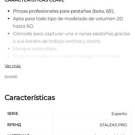
Pinzas profesionales para pestañas (bota, 65′).
Apta para todo tipo de modelado de volumen 2D
hasta 8D.
Cómoda para capturar una o varias pestañas gracias
a sus bordes de trabajo anchos y cortos.
Mangos extendidos.
El cierre suave y liso reduce la fatiga de la mano
durante el procedimiento gracias a las tres ranuras
radiales en el cuerpo de la pinza.
SHARE
Agarre firme del material gracias al cierre uniforme
de los bordes de trabajo en toda la zona, «nariz» de
trabajo.
Características
El afilado manual profesional de las superficies de
trabajo evita el riesgo de rotura y deformación de las
SERIE
Experto
pestañas.
Cómoda parte de trabajo de las pinzas, los bordes
БРЕНД
STALEKS PRO
estrechos permiten trabajar en las esquinas