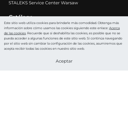
STALEKS Service Center Warsaw
Catálogo
Abrasivos
Este sitio web utiliza cookies para brindarle más comodidad. Obtenga más
información sobre cómo usamos las cookies siguiendo este enlace:
Acerca
Tijeras
de las cookies
. Recuerde que si deshabilita las cookies, es posible que no se
pueda acceder a algunas funciones de este sitio web. Si continúa navegando
Alicates
por el sitio web sin cambiar la configuración de las cookies, asumiremos que
Brocas para clavos
acepta recibir todas las cookies en nuestro sitio web.
Pinzas
Convertirse en un socio
Aceptar
Empujador
Podología
Cosméticos
Accesorios y cuidado
HOME PRO
©STALEKS 2026. Reservados todos los derechos.
Acerca de las cookies
POLÍTICA DE PRIVACIDAD
Acuerdo