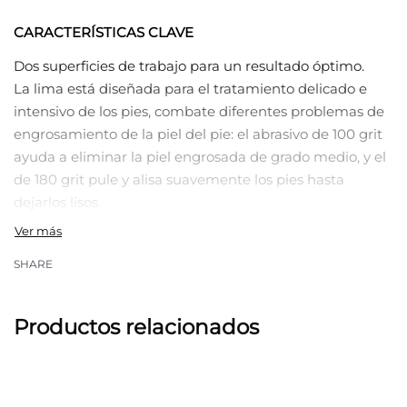
CARACTERÍSTICAS CLAVE
Dos superficies de trabajo para un resultado óptimo.
La lima está diseñada para el tratamiento delicado e
intensivo de los pies, combate diferentes problemas de
engrosamiento de la piel del pie: el abrasivo de 100 grit
ayuda a eliminar la piel engrosada de grado medio, y el
de 180 grit pule y alisa suavemente los pies hasta
dejarlos lisos.
Base de madera natural.
La base no se hincha, no se deforma bajo la influencia
SHARE
de la humedad y el agua, y también es duradera.
Productos relacionados
Cuidado eficaz y suave.
Se puede lograr un resultado profesional directamente
en casa. Permite tratar con cuidado y uniformidad todas
las zonas.