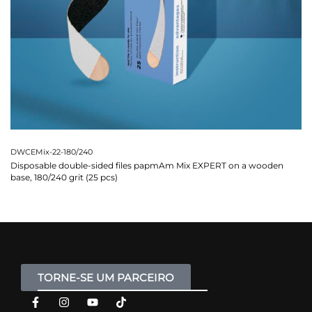
DWCEMix-22-180/240
Disposable double-sided files papmAm Mix EXPERT on a wooden
base, 180/240 grit (25 pcs)
TORNE-SE UM PARCEIRO