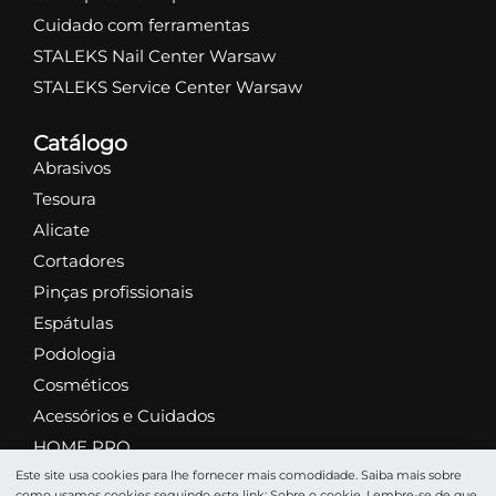
Cuidado com ferramentas
STALEKS Nail Center Warsaw
STALEKS Service Center Warsaw
Catálogo
Abrasivos
Tesoura
Alicate
Cortadores
Pinças profissionais
Espátulas
Podologia
Cosméticos
Acessórios e Cuidados
HOME PRO
Este site usa cookies para lhe fornecer mais comodidade. Saiba mais sobre
como usamos cookies seguindo este link:
Sobre o сookie
. Lembre-se de que,