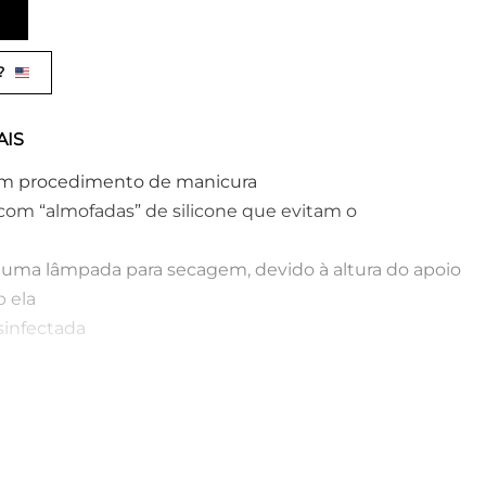
?
AIS
um procedimento de manicura
com “almofadas” de silicone que evitam o
 uma lâmpada para secagem, devido à altura do apoio
b ela
sinfectada