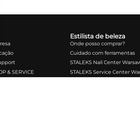
OLHADA RÁPIDA
Estilista de beleza
resa
Onde posso comprar?
icação
Cuidado com ferramentas
upport
STALEKS Nail Center Warsa
OP & SERVICE
STALEKS Service Center Wa