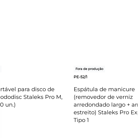
Fora de produção
PE-52/1
artável para disco de
Espátula de manicure
ododisc Staleks Pro M,
(removedor de verniz
0 un.)
arredondado largo + a
estreito) Staleks Pro Ex
Tipo 1
PIDA