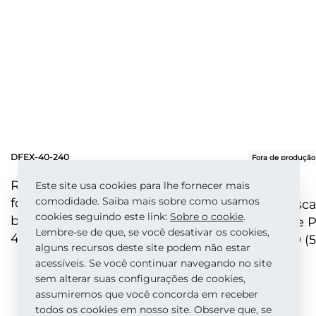
DFEX-40-240
Fora de produção
PDF-20-100
Refil descartável para lixa em
Este site usa cookies para lhe fornecer mais
comodidade. Saiba mais sobre como usamos
forma de meia-lua (sobre uma
Refil desc
cookies seguindo este link:
Sobre o сookie
.
base macia) Staleks Pro Exclusive
pedicure P
Lembre-se de que, se você desativar os cookies,
40, grão 240 (30 un.)
grão 100 (5
alguns recursos deste site podem não estar
acessíveis. Se você continuar navegando no site
sem alterar suas configurações de cookies,
OLHADA RÁPIDA
OLHADA RÁ
assumiremos que você concorda em receber
todos os cookies em nosso site. Observe que, se