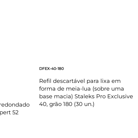
DFEX-40-180
Refil descartável para lixa em
forma de meia-lua (sobre uma
base macia) Staleks Pro Exclusive
40, grão 180 (30 un.)
rredondado
pert 52
OLHADA RÁPIDA