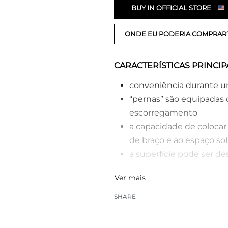
BUY IN OFFICIAL STORE
ONDE EU PODERIA COMPRAR
CARACTERÍSTICAS PRINCIP
conveniência durante 
“pernas” são equipadas 
escorregamento
a capacidade de colocar
de braço e ao espaço so
a superfície pode ser de
SHARE