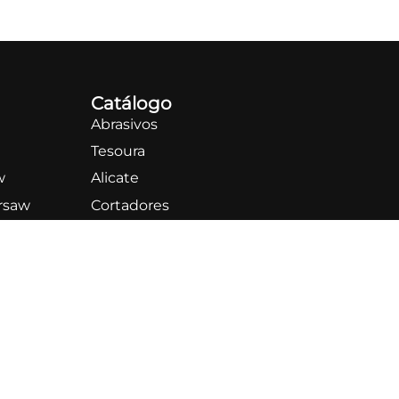
Catálogo
Abrasivos
Tesoura
w
Alicate
rsaw
Cortadores
Pinças profissionais
Espátulas
Podologia
Cosméticos
Acessórios e Cuidados
HOME PRO