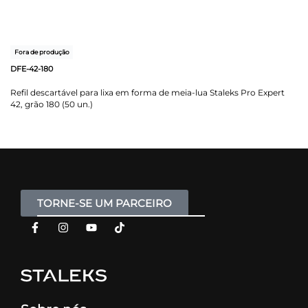
Fora de produção
DFE-42-180
Refil descartável para lixa em forma de meia-lua Staleks Pro Expert
42, grão 180 (50 un.)
TORNE-SE UM PARCEIRO