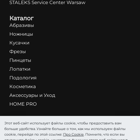
STALEKS Service Center Warsaw
Каталог
Абразивы
Ножницы
Кусачки
Фрезы
Пинцеты
Лопатки
Подология
Косметика
Аксессуары и Уход
HOME PRO
Этот веб-сайт использует файлы cookie, чтобы предоставить вам
больше удобства. Узнайте больше о том, как мы используем файлы
©STALEKS 2026. Все права защищены.
cookie, перейдя по этой ссылке:
Про Cookie
. Помните, что если вы
Про Cookie
Политика конфиденциальности
Соглашение