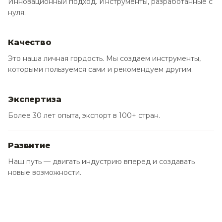
Инновационный подход. Инструменты, разработанные с
нуля.
Качество
Это наша личная гордость. Мы создаем инструменты,
которыми пользуемся сами и рекомендуем другим.
Экспертиза
11 млн
1000+
Более 30 лет опыта, экспорт в 100+ стран.
единиц в год
сотрудников
Развитие
9
3
Наш путь — двигать индустрию вперед и создавать
новые возможности.
производственных
фабрики
ГДЕ ВСЕ НАЧАЛОСЬ
подразделений
Харьков