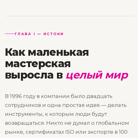
1996
30+
ЛЕТ
ФРЕЗЫ
PAPMAM
ИСТОРИИ
ОСН. 1996
ГЛАВА I — ИСТОКИ
Как маленькая
ГЛАВА ПЕРВАЯ
мастерская
ГДЕ ВСЕ НАЧАЛОСЬ
выросла в
целый мир
В 1996 году в компании было двадцать
сотрудников и одна простая идея — делать
инструменты, к которым люди будут
возвращаться. Никто не думал о глобальном
рынке, сертификатах ISO или экспорте в 100