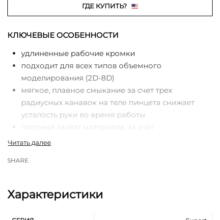
ГДЕ КУПИТЬ?
КЛЮЧЕВЫЕ ОСОБЕННОСТИ
удлиненные рабочие кромки
подходит для всех типов объемного
моделирования (2D-8D)
мягкое, плавное смыкание за счет трех
радиусных канавок на теле пинцета cнижает
усталость руки во время работы
плотный захват материала, за счет
равномерного смыкания рабочих кромок по
всей площади, рабочий нос
SHARE
профессиональная ручная заточка рабочих
поверхностей предотвращают риск
обламывания и деформирования ресницы
Характеристики
удобная рабочая часть пинцета, узкие кромки
позволяют работать во внешних и внутренних