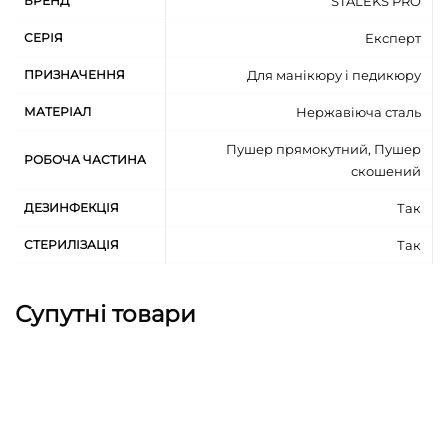
БРЕНД
STALEKS PRO
руці майстра
додаткова стійкість до корозії завдяки
СЕРІЯ
Експерт
поліруванню пастою ГОІ
ПРИЗНАЧЕННЯ
Для манікюру і педикюру
високолегована нержавіюча сталь
стійка до стерилізації в сухожаровій шафі та
МАТЕРІАЛ
Нержавіюча сталь
автоклаві
Пушер прямокутний, Пушер
підлягає дезінфекції спеціальними засобами
РОБОЧА ЧАСТИНА
скошений
рекомендовано для виконання манікюру та
ДЕЗИНФЕКЦІЯ
Так
педикюру
СТЕРИЛІЗАЦІЯ
Так
Супутні товари