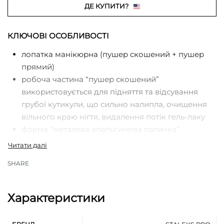
ДЕ КУПИТИ?
КЛЮЧОВІ ОСОБЛИВОСТІ
лопатка манікюрна (пушер скошений + пушер
прямий)
робоча частина “пушер скошений”
використовується для підняття та відсування
грубої кутикули, що сильно налипла, очищення
вільного краю нігтя, видалення потік гель-лаку
форма “металева апельсинова паличка”
робоча частина “пушер” призначений для
підняття та відсування кутикули для подальшого
SHARE
її видалення
професійне ручне заточування
рекомендовано для виконання манікюру та
Характеристики
педикюру
рифлена ручка покращує фіксацію інструменту в