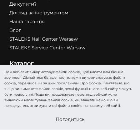
Де купити?
Догляд за інструментом
Наша гарантія
Блог
STALEKS Nail Center Warsaw
STALEKS Service Center Warsaw
Каталог
Абразиви
Цей веб-сайт використовує файли cookie, щоб надати вам більше
зручності. Дізнайтеся більше про те, як ми використовуємо файли
Ножиці
cookie, перейшовши за цим посиланням:
Про Cookie
. Пам’ятайте, що
Кусачки
якщо ви вимкнете файли cookie, деякі функції цього веб-сайту можуть
бути недоступні. Якщо ви продовжуєте перегляд веб-сайту, не
Фрези
змінюючи налаштувань файлів cookie, ми вважатимемо, що ви
Пінцети
погоджуєтесь отримувати всі файли cookie на нашому веб-сайті.
Лопатки
Стати партнером
Погодитись
Подологія
Косметика