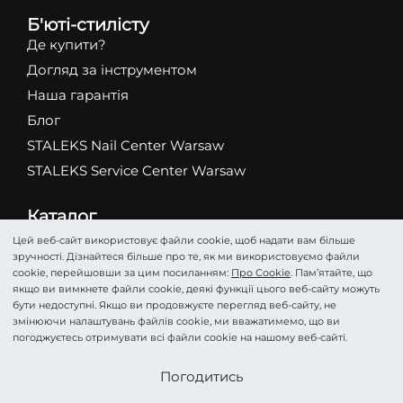
Б'юті-стилісту
Де купити?
Догляд за інструментом
Наша гарантія
Блог
STALEKS Nail Center Warsaw
STALEKS Service Center Warsaw
Каталог
Абразиви
Цей веб-сайт використовує файли cookie, щоб надати вам більше
зручності. Дізнайтеся більше про те, як ми використовуємо файли
Ножиці
cookie, перейшовши за цим посиланням:
Про Cookie
. Пам’ятайте, що
Кусачки
якщо ви вимкнете файли cookie, деякі функції цього веб-сайту можуть
бути недоступні. Якщо ви продовжуєте перегляд веб-сайту, не
Фрези
змінюючи налаштувань файлів cookie, ми вважатимемо, що ви
Пінцети
погоджуєтесь отримувати всі файли cookie на нашому веб-сайті.
Лопатки
Стати партнером
Погодитись
Подологія