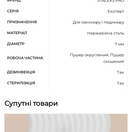
БРЕНД
STALEKS PRO
додаткова стійкість до корозії завдяки
поліруванню пастою ГОІ
08Х18Н10 (AISI 304)
СЕРІЯ
Експерт
ПРИЗНАЧЕННЯ
Для манікюру і педикюру
МАТЕРІАЛ
Нержавіюча сталь
ДІАМЕТР
7 мм
Пушер округлений, Пушер
РОБОЧА ЧАСТИНА
скошений
ДЕЗИНФЕКЦІЯ
Так
СТЕРИЛІЗАЦІЯ
Так
Супутні товари