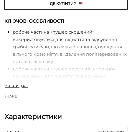
ДЕ КУПИТИ?
КЛЮЧОВІ ОСОБЛИВОСТІ
робоча частина «пушер скошений»
використовується для підняття та відсунення
грубої кутикули, що сильно налипла, очищення
вільного краю нігтя, видалення полімеризованих
потоків гель-лаку.
робоча частина «пушер округлий широкий»
призначений для підняття та відсунення
кутикули, зручний у роботі з широкою нігтьовою
пластиною.
SHARE
професійна ручна заточка
рекомендовано для виконання манікюру та
педикюру
Характеристики
рифлена ручка покращує фіксацію інструменту в
руці майстра