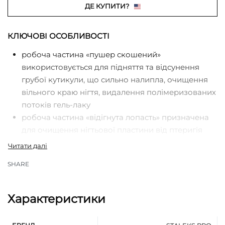
ДЕ КУПИТИ?
КЛЮЧОВІ ОСОБЛИВОСТІ
робоча частина «пушер скошений»
використовується для підняття та відсунення
грубої кутикули, що сильно налипла, очищення
вільного краю нігтя, видалення полімеризованих
потоків гель-лаку
робоча частина «відігнута лопасть» призначена
для очищення нігтьової пластини від птеригія
професійна ручна заточка
рекомендовано для виконання манікюру та
SHARE
педикюру
рифлена ручка покращує фіксацію інструменту в
руці майстра
Характеристики
додаткова стійкість до корозії завдяки
поліруванню пастою ГОІ