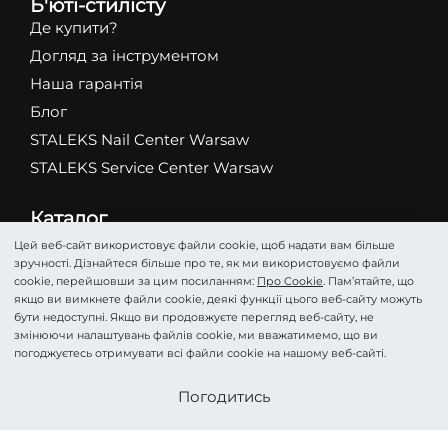
Б'юті-стилісту
Де купити?
Догляд за інструментом
Наша гарантія
Блог
STALEKS Nail Center Warsaw
STALEKS Service Center Warsaw
Каталог
Абразиви
Цей веб-сайт використовує файли cookie, щоб надати вам більше
зручності. Дізнайтеся більше про те, як ми використовуємо файли
Ножиці
cookie, перейшовши за цим посиланням:
Про Cookie
. Пам’ятайте, що
Кусачки
якщо ви вимкнете файли cookie, деякі функції цього веб-сайту можуть
бути недоступні. Якщо ви продовжуєте перегляд веб-сайту, не
Фрези
змінюючи налаштувань файлів cookie, ми вважатимемо, що ви
Пінцети
погоджуєтесь отримувати всі файли cookie на нашому веб-сайті.
Лопатки
Стати партнером
Погодитись
Подологія
Косметика