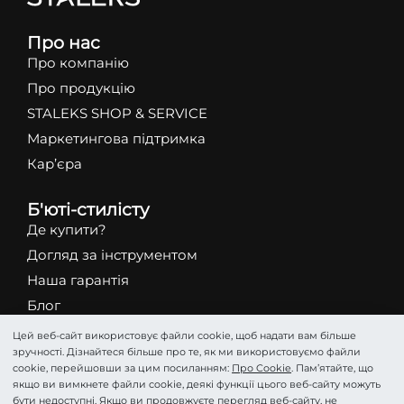
Про нас
Про компанію
Про продукцію
STALEKS SHOP & SERVICE
Маркетингова підтримка
Кар’єра
Б'юті-стилісту
Де купити?
Догляд за інструментом
Наша гарантія
Блог
STALEKS Nail Center Warsaw
Цей веб-сайт використовує файли cookie, щоб надати вам більше
зручності. Дізнайтеся більше про те, як ми використовуємо файли
STALEKS Service Center Warsaw
cookie, перейшовши за цим посиланням:
Про Cookie
. Пам’ятайте, що
якщо ви вимкнете файли cookie, деякі функції цього веб-сайту можуть
Каталог
бути недоступні. Якщо ви продовжуєте перегляд веб-сайту, не