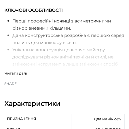
КЛЮЧОВІ ОСОБЛИВОСТІ
Перші професійні ножиці з асиметричними
різнорівневими кільцями.
Дана конструкторська розробка є першою серед
ножиць для манікюру в світі.
Унікальна конструкція дозволяє майстру
досліджувати різноманітні техніки й стилі, не
змінюючи інструмент, а лише змінюючи спосіб
його використання.
Ножиці спроєктовані з урахуванням гнучкості та
SHARE
адаптивності, щоб дозволити майстру
справлятися з різними задачами.
Удосконалена нова форма ножиць забезпечує
Характеристики
легкість у використанні та точність в кожному
русі.
ПРИЗНАЧЕННЯ
Для манікюру
Ручки різної довжини (праве кільце нижче)
забезпечують комфортне положення пальців під