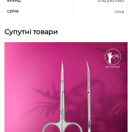
БРЕНД
STALEKS PRO
час роботи. Рекомендація приміряти ножиці на
СЕРІЯ
Uniq
руку та вибрати найбільш підходящу модель, з
урахуванням індивідуальних потреб та
уподобань. Якщо такої можливості немає, дана
Супутні товари
модель з нижнім правим кільцем може бути
більш відповідною для майстрів із маленькою
рукою.
Ергономічний розмір кілець.
Ручна заточка гарантує точний зріз.
Ідеально полірована поверхня забезпечує
стійкість до корозії.
Високолегована нержавіюча сталь.
Стійкі до стерилізації в сухожаровій шафі та
автоклаві без втрати якості.
Підлягають дезінфекції спеціальними засобами.
Рекомендовані для виконання манікюру.