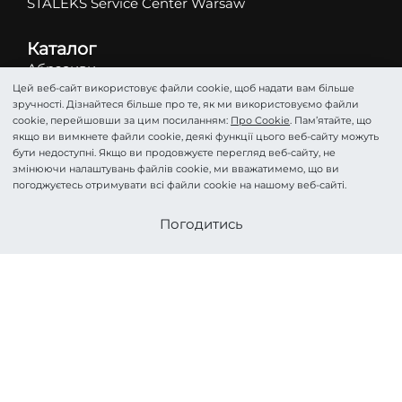
STALEKS Service Center Warsaw
Каталог
Абразиви
Цей веб-сайт використовує файли cookie, щоб надати вам більше
Ножиці
зручності. Дізнайтеся більше про те, як ми використовуємо файли
Кусачки
cookie, перейшовши за цим посиланням:
Про Cookie
. Пам’ятайте, що
якщо ви вимкнете файли cookie, деякі функції цього веб-сайту можуть
Фрези
бути недоступні. Якщо ви продовжуєте перегляд веб-сайту, не
Пінцети
змінюючи налаштувань файлів cookie, ми вважатимемо, що ви
погоджуєтесь отримувати всі файли cookie на нашому веб-сайті.
Лопатки
Подологія
Стати партнером
Погодитись
Косметика
Аксесуари та Догляд
HOME PRO
©STALEKS 2026. Всі права захищені.
Про Cookie
Політика конфіденційності
Угода
Imprint