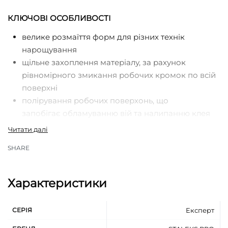
КЛЮЧОВІ ОСОБЛИВОСТІ
велике розмаїття форм для різних технік
нарощування
щільне захоплення матеріалу, за рахунок
рівномірного змикання робочих кромок по всій
поверхні
полірування робочих поверхонь, що
запобігає обламуванню вій та налипанню клея
ручна професійна заточка
ширина розкриття 5-7 мм
SHARE
м’яке, плавне зімкнення, що знижує втому руки
під час роботи
стильне матове покриття з низьким відбиваючим
Характеристики
ефектом
покращений огляд поверхні за рахунок
СЕРІЯ
Експерт
подовжених ручок
нержавіюча сталь 40Х13