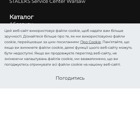
STALEKS Service Center Warsaw
Каталог
Абразиви
Цей веб-сайт використовує файли cookie, щоб надати вам більше
Ножиці
зручності. Дізнайтеся більше про те, як ми використовуємо файли
Кусачки
cookie, перейшовши за цим посиланням:
Про Cookie
. Пам’ятайте, що
якщо ви вимкнете файли cookie, деякі функції цього веб-сайту можуть
Фрези
бути недоступні. Якщо ви продовжуєте перегляд веб-сайту, не
Пінцети
змінюючи налаштувань файлів cookie, ми вважатимемо, що ви
погоджуєтесь отримувати всі файли cookie на нашому веб-сайті.
Лопатки
Подологія
Стати партнером
Погодитись
Косметика
Аксесуари та Догляд
HOME PRO
©STALEKS 2026. Всі права захищені.
Про Cookie
Політика конфіденційності
Угода
Imprint