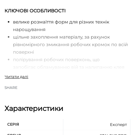
КЛЮЧОВІ ОСОБЛИВОСТІ
велике розмаїття форм для різних технік
нарощування
щільне захоплення матеріалу, за рахунок
рівномірного змикання робочих кромок по всій
поверхні
полірування робочих поверхонь, що
запобігає обламуванню вій та налипанню клея
ручна професійна заточка
ширина розкриття 5-7 мм
SHARE
м’яке, плавне зімкнення, що знижує втому руки
під час роботи
стильне матове покриття з низьким відбиваючим
Характеристики
ефектом
покращений огляд поверхні за рахунок
СЕРІЯ
Експерт
подовжених ручок
нержавіюча сталь 40Х13