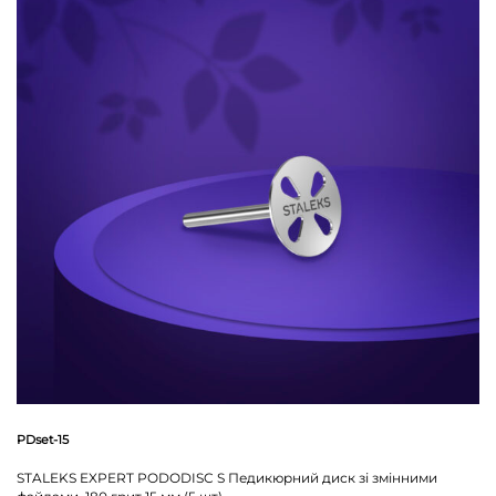
PDset-15
STALEKS EXPERT PODODISC S Педикюрний диск зі змінними