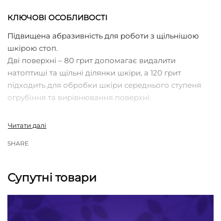
КЛЮЧОВІ ОСОБЛИВОСТІ
Підвищена абразивність для роботи з щільнішою
шкірою стоп.
Дві поверхні – 80 грит допомагає видалити
натоптиші та щільні ділянки шкіри, а 120 грит
підходить для обробки шкіри середнього ступеня
огрубіння та вирівнювання поверхні.
Ергономічність та продуманість форм.
Опукла та увігнута форми робочої поверхні
дозволяють точно працювати з різними зонами
SHARE
стопи, а ергономічна ручка з виїмками під пальці
забезпечує надійний захват.
Супутні товари
Легкість та міцність пластикової ручки.
Мінімальне напруження при домашньому педикюрі,
зручність для регулярного догляду.