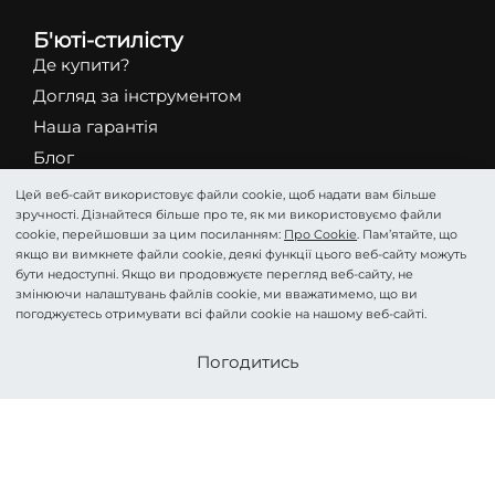
Б'юті-стилісту
Де купити?
Догляд за інструментом
Наша гарантія
Блог
STALEKS Nail Center Warsaw
Цей веб-сайт використовує файли cookie, щоб надати вам більше
зручності. Дізнайтеся більше про те, як ми використовуємо файли
STALEKS Service Center Warsaw
cookie, перейшовши за цим посиланням:
Про Cookie
. Пам’ятайте, що
якщо ви вимкнете файли cookie, деякі функції цього веб-сайту можуть
Каталог
бути недоступні. Якщо ви продовжуєте перегляд веб-сайту, не
змінюючи налаштувань файлів cookie, ми вважатимемо, що ви
Абразиви
погоджуєтесь отримувати всі файли cookie на нашому веб-сайті.
Ножиці
Стати партнером
Кусачки
Погодитись
Фрези
Пінцети
Лопатки
Подологія