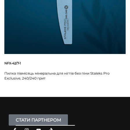
NFX-42/7-1
Пилка півмісяць мінеральна для нігтів без піни Staleks Pro
Exclusive, 240/240 грит
СТАТИ ПАРТНЕРОМ