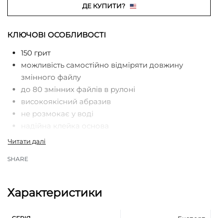
ДЕ КУПИТИ?
КЛЮЧОВІ ОСОБЛИВОСТІ
150 грит
можливість самостійно відміряти довжину
змінного файлу
до 80 змінних файлів в рулоні
високоякісний абразив
не розмокає у воді
надійна клейка основа
компактний розмір
економія за рахунок відсутності необхідності
SHARE
повторної покупки платикового контейнера
турбота про екологію за рахунок зниження
споживання пластику
Характеристики
мінеральний абразивний матеріал карбід
кремнію