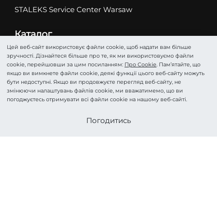
STALEKS Service Center Warsaw
Каталог
Абразиви
Цей веб-сайт використовує файли cookie, щоб надати вам більше
зручності. Дізнайтеся більше про те, як ми використовуємо файли
Ножиці
cookie, перейшовши за цим посиланням:
Про Cookie
. Пам’ятайте, що
Кусачки
якщо ви вимкнете файли cookie, деякі функції цього веб-сайту можуть
бути недоступні. Якщо ви продовжуєте перегляд веб-сайту, не
Фрези
змінюючи налаштувань файлів cookie, ми вважатимемо, що ви
Пінцети
погоджуєтесь отримувати всі файли cookie на нашому веб-сайті.
Лопатки
Стати партнером
Погодитись
Подологія
Косметика
Аксесуари та Догляд
HOME PRO
©STALEKS 2026. Всі права захищені.