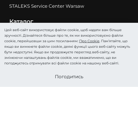
STALEKS Service Center Warsaw
Каталог
Абразиви
Цей веб-сайт використовує файли cookie, щоб надати вам більше
зручності. Дізнайтеся більше про те, як ми використовуємо файли
Ножиці
cookie, перейшовши за цим посиланням:
Про Cookie
. Пам’ятайте, що
Кусачки
якщо ви вимкнете файли cookie, деякі функції цього веб-сайту можуть
бути недоступні. Якщо ви продовжуєте перегляд веб-сайту, не
Фрези
змінюючи налаштувань файлів cookie, ми вважатимемо, що ви
Пінцети
погоджуєтесь отримувати всі файли cookie на нашому веб-сайті.
Лопатки
Стати партнером
Погодитись
Подологія
Косметика
Аксесуари та Догляд
HOME PRO
©STALEKS 2026. Всі права захищені.