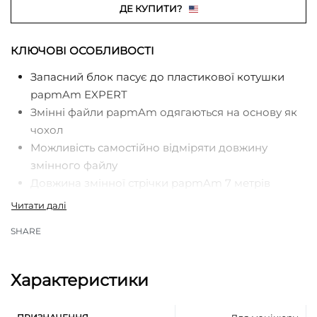
ДЕ КУПИТИ?
КЛЮЧОВІ ОСОБЛИВОСТІ
Запасний блок пасує до пластикової котушки
papmAm EXPERT
Змінні файли papmAm одягаються на основу як
чохол
Можливість самостійно відміряти довжину
змінного файлу
Довжина змінної стрічки papmAm 7 метрів
Білий якісний абразив EXPERT White естетичний
в роботі
SHARE
Легке кріплення і зняття файлу papmAm з
основи
Надійна фіксація
Характеристики
Чистий, без клею інструмент після роботи