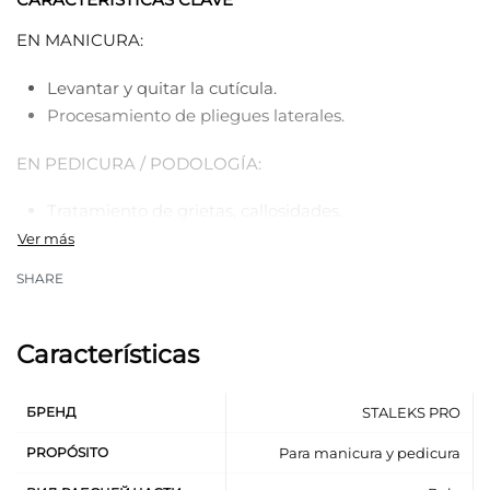
EN MANICURA:
Levantar y quitar la cutícula.
Procesamiento de pliegues laterales.
EN PEDICURA / PODOLOGÍA:
Tratamiento de grietas, callosidades.
Tratamiento de zonas queratinizadas de la piel en
los pies.
SHARE
Tratamiento de callos y piel entre los dedos.
Características
БРЕНД
STALEKS PRO
PROPÓSITO
Para manicura y pedicura