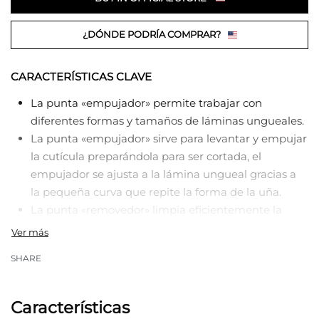
¿DÓNDE PODRÍA COMPRAR?
CARACTERÍSTICAS CLAVE
La punta «empujador» permite trabajar con
diferentes formas y tamaños de láminas ungueales.
La punta «empujador» sirve para levantar y empujar
la cutícula preparándola para ser cortada, el
empujador se ajusta a la lámina ungueal gracias a
la pequeña curva que repite la forma de la uña.
La punta «removedor» limpia eficientemente la
lámina ungueal de la piel pegada debido al afilado
manual por ambos lados.
SHARE
La punta «asta» gracias al cómodo ángulo de
inclinación sirve para tratar los surcos, levantar
cutícula dura y muy pegada.
Características