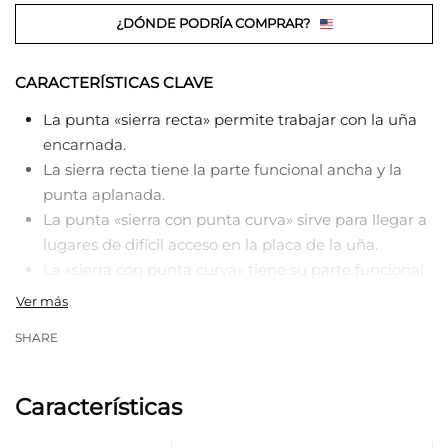
¿DÓNDE PODRÍA COMPRAR?
CARACTERÍSTICAS CLAVE
La punta «sierra recta» permite trabajar con la uña
encarnada.
La sierra recta tiene la parte funcional ancha y la
punta aplanada.
La punta «sierra con punta curva» sirve para llegar a
lugares de difícil acceso en la placa de la uña.
La «sierra con punta curva» tiene su parte funcional
angosta con punta afilada.
SHARE
Características