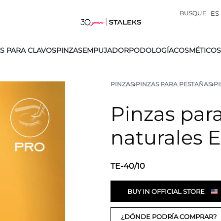
BUSQUE
ES
S PARA CLAVOS
PINZAS
EMPUJADOR
PODOLOGÍA
COSMÉTICOS
PINZAS
›
PINZAS PARA PESTAÑAS
›
P
Pinzas par
naturales 
TE-40/10
BUY IN OFFICIAL STORE
¿DÓNDE PODRÍA COMPRAR?