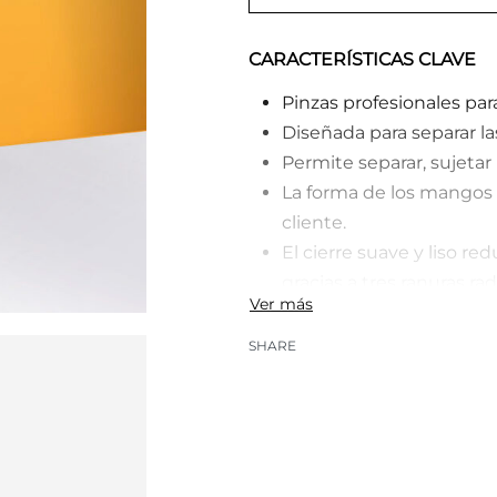
CARACTERÍSTICAS CLAVE
Pinzas profesionales par
Diseñada para separar la
Permite separar, sujetar
La forma de los mangos m
cliente.
El cierre suave y liso r
gracias a tres ranuras ra
Agarre firme del materia
toda la zona, «nariz» de t
SHARE
El afilado manual profesi
rotura y deformación de 
Cómoda parte de trabajo 
en las esquinas exteriore
El esmerilado y pulido p