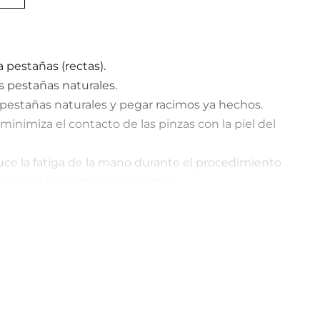
a pestañas (rectas).
s pestañas naturales.
 pestañas naturales y pegar racimos ya hechos.
inimiza el contacto de las pinzas con la piel del
educe la fatiga de la mano durante el procedimiento
diales en el cuerpo de las pinzas.
l gracias al cierre uniforme de los bordes de trabajo en
rabajo.
onal de las superficies de trabajo evita el riesgo de
las pestañas.
de las pinzas, los bordes estrechos permiten trabajar
s e interiores del ojo.
rofesionales prolongan considerablemente la vida útil