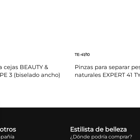
TE-41/10
a cejas BEAUTY &
Pinzas para separar pe
PE 3 (biselado ancho)
naturales EXPERT 41 T
DA
VISTA RÁPIDA
otros
Estilista de belleza
mpañía
¿Dónde podría comprar?