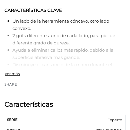
CARACTERÍSTICAS CLAVE
Un lado de la herramienta cóncavo, otro lado
convexo.
2 grits diferentes, uno de cada lado, para piel de
diferente grado de dureza.
Ayuda a eliminar callos más rápido, debido a la
superficie abrasiva más grande.
Disminuye el cansancio de la mano durante el
tratamiento, gracias al peso ligero de la
herramienta.
SHARE
Cómodo agarre en la mano gracias al mango
ergonómico.
Plástico resistente rígido.
Características
SERIE
Experto