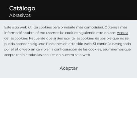
Catálogo
Abrasivos
Tijeras
Este sitio web utiliza cookies para brindarle más comodidad. Obtenga más
Alicates
información sobre cómo usamos las cookies siguiendo este enlace:
Acerca
de las cookies
. Recuerde que si deshabilita las cookies, es posible que no se
Brocas para clavos
pueda acceder a algunas funciones de este sitio web. Si continúa navegando
Pinzas
por el sitio web sin cambiar la configuración de las cookies, asumiremos que
acepta recibir todas las cookies en nuestro sitio web.
Empujador
Podología
Convertirse en un socio
Aceptar
Cosméticos
Accesorios y cuidado
HOME PRO
©STALEKS 2026. Reservados todos los derechos.
Acerca de las cookies
POLÍTICA DE PRIVACIDAD
Acuerdo