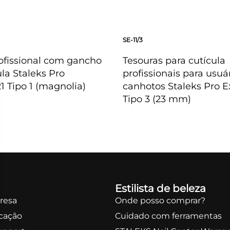
SE-11/3
ofissional com gancho
Tesouras para cutícula
ula Staleks Pro
profissionais para usuá
1 Tipo 1 (magnolia)
canhotos Staleks Pro Ex
Tipo 3 (23 mm)
PIDA
OLHADA RÁPIDA
Estilista de beleza
resa
Onde posso comprar?
icação
Cuidado com ferramentas