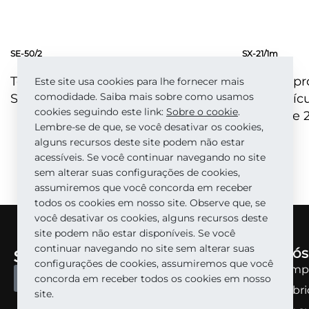
SE-50/2
SX-21/1m
Tesoura profissional para cutícula
Tesoura pr
Este site usa cookies para lhe fornecer mais
comodidade. Saiba mais sobre como usamos
Staleks Pro Expert 50 Tipo 2
para cutíc
cookies seguindo este link:
Sobre o сookie
.
Exclusive 2
Lembre-se de que, se você desativar os cookies,
alguns recursos deste site podem não estar
OLHADA RÁPIDA
acessíveis. Se você continuar navegando no site
OLHADA RÁ
sem alterar suas configurações de cookies,
assumiremos que você concorda em receber
todos os cookies em nosso site. Observe que, se
você desativar os cookies, alguns recursos deste
site podem não estar disponíveis. Se você
continuar navegando no site sem alterar suas
Sobre nós
configurações de cookies, assumiremos que você
Sobre a emp
TORNE-SE UM PARCEIRO
concorda em receber todos os cookies em nosso
Sobre a fabr
site.