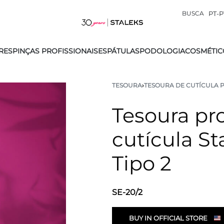
BUSCA
PT-P
RES
PINÇAS PROFISSIONAIS
ESPÁTULAS
PODOLOGIA
COSMÉTIC
TESOURA
›
TESOURA DE CUTÍCULA 
Tesoura pro
cutícula St
Tipo 2
SE-20/2
BUY IN OFFICIAL STORE