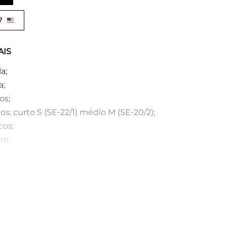
?
AIS
a;
a;
os;
 curto S (SE-22/1) médio M (SE-20/2);
cos;
ro.