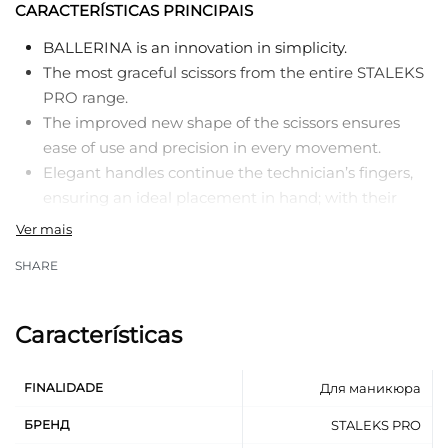
CARACTERÍSTICAS PRINCIPAIS
BALLERINA is an innovation in simplicity.
The most graceful scissors from the entire STALEKS
PRO range.
The improved new shape of the scissors ensures
ease of use and precision in every movement.
Elegant handles continue the technician’s fingers,
ensuring an ideal placement in hand; with their
help, a manicure becomes a pleasant art.
The satin surface of the tool is pleasant to touch,
SHARE
does not reflect light, and does not load the
technician’s eyes.
Thin, narrowed blades ensure a precise cut.
Características
High-alloy stainless steel.
Resistant to sterilization in a dry-heat oven and
FINALIDADE
Для маникюра
autoclave without loss of quality.
Can be subject to disinfection with special agents.
БРЕНД
STALEKS PRO
Recommended for a manicure.