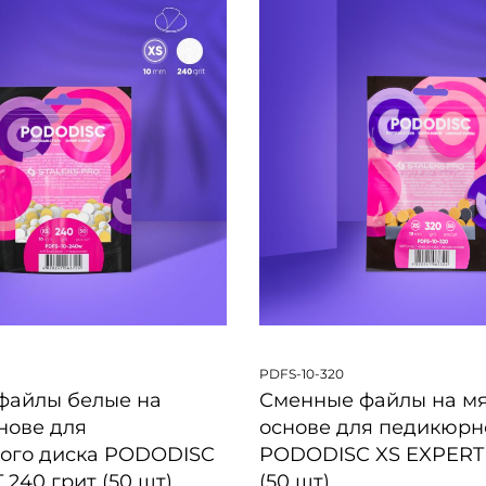
PDFS-10-320
файлы белые на
Сменные файлы на м
нове для
основе для педикюрн
ого диска PODODISC
PODODISC XS EXPERT 
 240 грит (50 шт)
(50 шт)