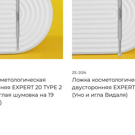
ZE-20/4
сметологическая
Ложка косметологиче
няя EXPERT 20 TYPE 2
двусторонняя EXPERT
углая шумовка на 19
(Уно и игла Видаля)
)
БЫСТРЫЙ ПРОСМОТР
ПРОСМОТР