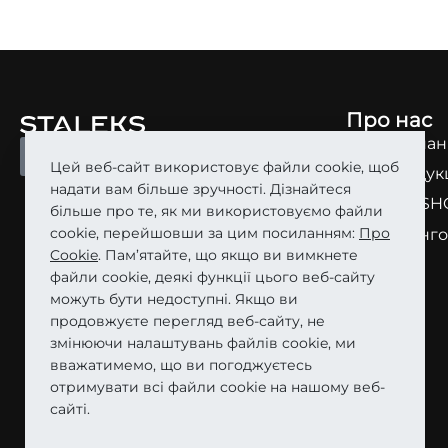
ШВИДКИЙ ПЕРЕГЛЯД
Про нас
Про компан
СТАТИ ПАРТНЕРОМ
Цей веб-сайт використовує файли cookie, щоб
Про продук
надати вам більше зручності. Дізнайтеся
STALEKS SH
більше про те, як ми використовуємо файли
cookie, перейшовши за цим посиланням:
Про
Маркетинго
Cookie
. Пам’ятайте, що якщо ви вимкнете
Кар’єра
файли cookie, деякі функції цього веб-сайту
можуть бути недоступні. Якщо ви
продовжуєте перегляд веб-сайту, не
змінюючи налаштувань файлів cookie, ми
вважатимемо, що ви погоджуєтесь
отримувати всі файли cookie на нашому веб-
сайті.