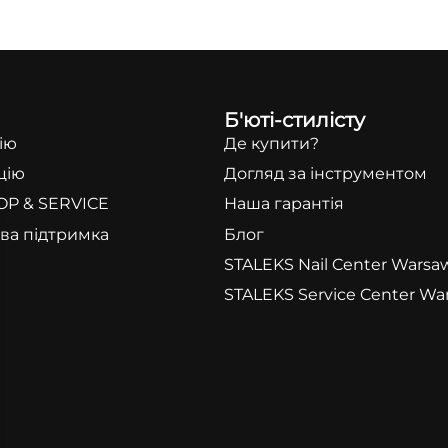
Б'юті-стилісту
ію
Де купити?
цію
Догляд за інструментом
OP & SERVICE
Наша гарантія
ва підтримка
Блог
STALEKS Nail Center Warsa
STALEKS Service Center Wa