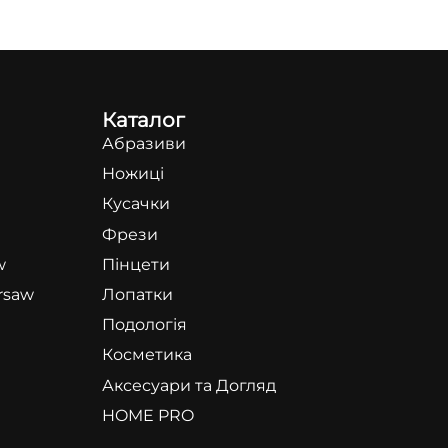
Каталог
Абразиви
Ножиці
Кусачки
Фрези
w
Пінцети
rsaw
Лопатки
Подологія
Косметика
Аксесуари та Догляд
HOME PRO