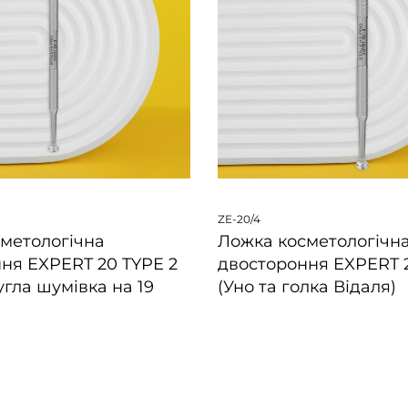
ZE-20/4
метологічна
Ложка косметологічн
ня EXPERT 20 TYPE 2
двостороння EXPERT 
угла шумівка на 19
(Уно та голка Відаля)
ШВИДКИЙ ПЕРЕГЛЯД
ПЕРЕГЛЯД