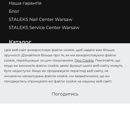
Наша гарантія
Блог
STALEKS Nail Center Warsaw
STALEKS Service Center Warsaw
Каталог
Абразиви
Цей веб-сайт використовує файли cookie, щоб надати вам більше
зручності. Дізнайтеся більше про те, як ми використовуємо файли
Ножиці
cookie, перейшовши за цим посиланням:
Про Cookie
. Пам’ятайте, що
Кусачки
якщо ви вимкнете файли cookie, деякі функції цього веб-сайту можуть
бути недоступні. Якщо ви продовжуєте перегляд веб-сайту, не
Фрези
змінюючи налаштувань файлів cookie, ми вважатимемо, що ви
Пінцети
погоджуєтесь отримувати всі файли cookie на нашому веб-сайті.
Лопатки
Стати партнером
Погодитись
Подологія
Косметика
Аксесуари та Догляд
HOME PRO