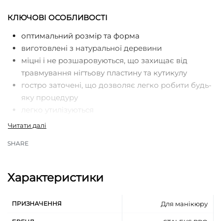
КЛЮЧОВІ ОСОБЛИВОСТІ
оптимальний розмір та форма
виготовлені з натуральної деревини
міцні і не розшаровуються, що захищає від
травмування нігтьову пластину та кутикулу
гостро заточені, що дозволяє легко робити будь-
яку процедуру
легко утилізуються
призначені для одноразового використання
застосовуються індивідуально, що підвищує
SHARE
рівень безпеки, а також сприяє дотриманню
гігієнічних норм під час виконання процедур
Характеристики
ПРИЗНАЧЕННЯ
Для манікюру