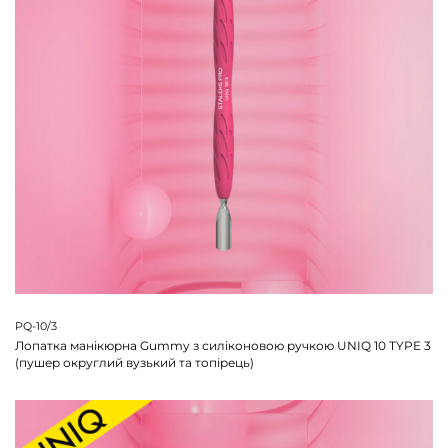
PQ-10/3
Лопатка манікюрна Gummy з силіконовою ручкою UNIQ 10 TYPE 3
(пушер округлий вузький та топірець)