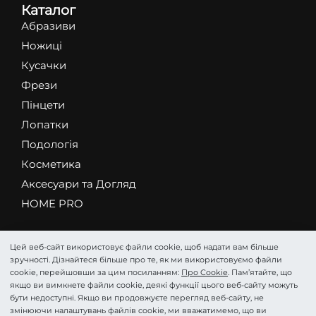
Каталог
Абразиви
Ножиці
Кусачки
Фрези
Пінцети
Лопатки
Подологія
Косметика
Аксесуари та Догляд
HOME PRO
Цей веб-сайт використовує файли cookie, щоб надати вам більше
зручності. Дізнайтеся більше про те, як ми використовуємо файли
©STALEKS 2026. Всі права захищені.
cookie, перейшовши за цим посиланням:
Про Cookie
. Пам’ятайте, що
Про Cookie
Політика конфіденційності
Угода
Imprint
якщо ви вимкнете файли cookie, деякі функції цього веб-сайту можуть
бути недоступні. Якщо ви продовжуєте перегляд веб-сайту, не
змінюючи налаштувань файлів cookie, ми вважатимемо, що ви