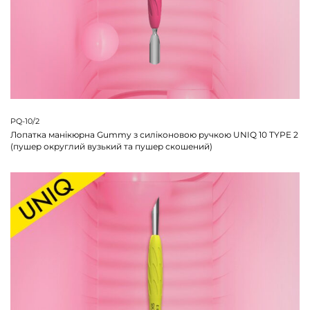
PQ-10/2
Лопатка манікюрна Gummy з силіконовою ручкою UNIQ 10 TYPE 2
(пушер округлий вузький та пушер скошений)