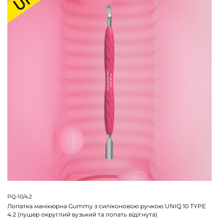
PQ-10/4.2
Лопатка манікюрна Gummy з силіконовою ручкою UNIQ 10 TYPE
4.2 (пушер округлий вузький та лопать відігнута)