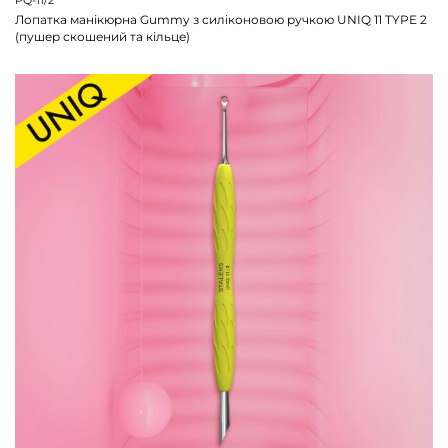
PQ-11/2
Лопатка манікюрна Gummy з силіконовою ручкою UNIQ 11 TYPE 2
(пушер скошений та кільце)