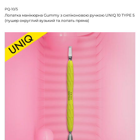
PQ-10/5
Лопатка манікюрна Gummy з силіконовою ручкою UNIQ 10 TYPE 5
(пушер округлий вузький та лопать пряма)