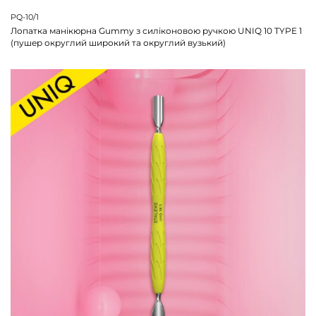
PQ-10/1
Лопатка манікюрна Gummy з силіконовою ручкою UNIQ 10 TYPE 1
(пушер округлий широкий та округлий вузький)