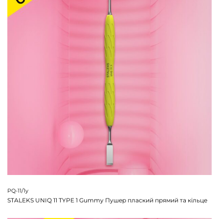
PQ-11/1y
STALEKS UNIQ 11 TYPE 1 Gummy Пушер плаский прямий та кільце