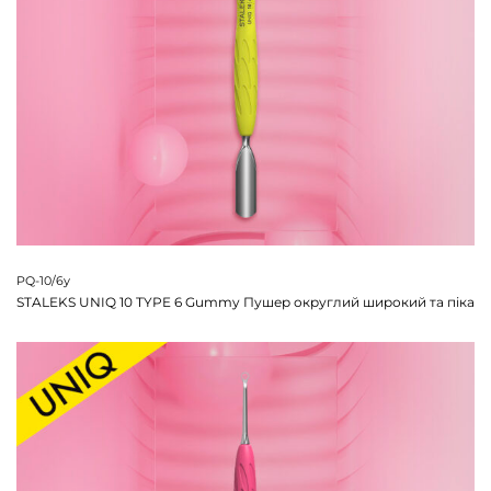
PQ-10/6y
STALEKS UNIQ 10 TYPE 6 Gummy Пушер округлий широкий та піка