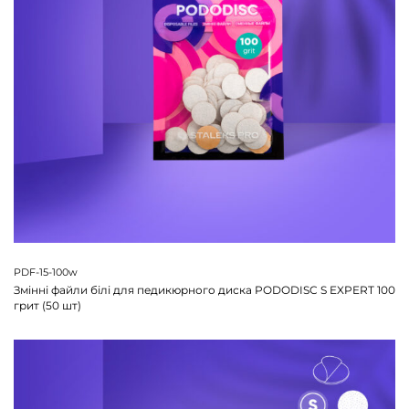
PDF-15-100w
Змінні файли білі для педикюрного диска PODODISC S EXPERT 100
грит (50 шт)