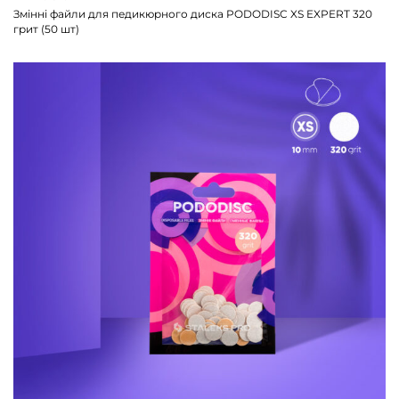
Змінні файли для педикюрного диска PODODISC XS EXPERT 320
грит (50 шт)