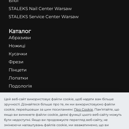
Блог
STALEKS Nail Center Warsaw
STALEKS Service Center Warsaw
Каталог
Абразиви
Ножиці
Кусачки
Фрези
Пінцети
Лопатки
Подологія
Косметика
Цей веб-сайт використовує файли cookie, щоб надати вам більше
Аксесуари та Догляд
зручності. Дізнайтеся більше про те, як ми використовуємо файли
HOME PRO
cookie, перейшовши за цим посиланням:
Про Cookie
. Пам’ятайте, що
якщо ви вимкнете файли cookie, деякі функції цього веб-сайту можуть
бути недоступні. Якщо ви продовжуєте перегляд веб-сайту, не
змінюючи налаштувань файлів cookie, ми вважатимемо, що ви