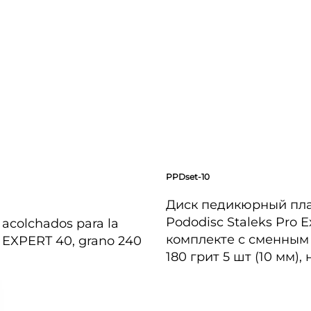
PPDset-10
Диск педикюрный пл
Pododisc Staleks Pro E
acolchados para la
комплекте с сменным
a EXPERT 40, grano 240
180 грит 5 шт (10 мм),
VISTA RÁPIDA
DA