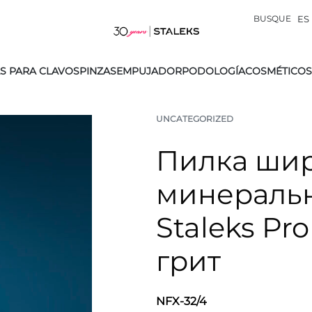
BUSQUE
ES
S PARA CLAVOS
PINZAS
EMPUJADOR
PODOLOGÍA
COSMÉTICOS
UNCATEGORIZED
Пилка шир
минеральн
Staleks Pro
грит
NFX-32/4