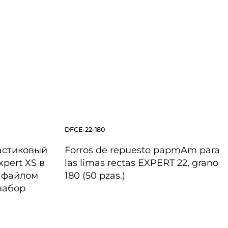
DFCE-22-180
астиковый
Forros de repuesto papmAm para
xpert ХS в
las limas rectas EXPERT 22, grano
 файлом
180 (50 pzas.)
 набор
VISTA RÁPIDA