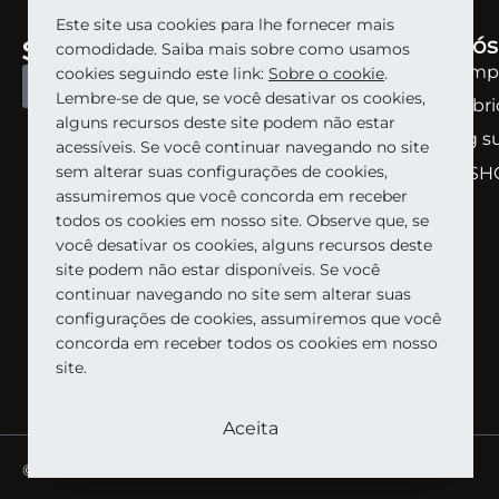
Este site usa cookies para lhe fornecer mais
Sobre nós
comodidade. Saiba mais sobre como usamos
Sobre a emp
cookies seguindo este link:
Sobre o сookie
.
TORNE-SE UM PARCEIRO
Lembre-se de que, se você desativar os cookies,
Sobre a fabr
alguns recursos deste site podem não estar
Marketing s
acessíveis. Se você continuar navegando no site
sem alterar suas configurações de cookies,
STALEKS SH
assumiremos que você concorda em receber
todos os cookies em nosso site. Observe que, se
você desativar os cookies, alguns recursos deste
site podem não estar disponíveis. Se você
continuar navegando no site sem alterar suas
configurações de cookies, assumiremos que você
concorda em receber todos os cookies em nosso
site.
Aceita
©STALEKS 2026. Todos os direitos reservados.