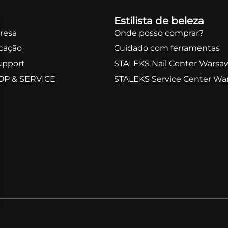
Estilista de beleza
resa
Onde posso comprar?
icação
Cuidado com ferramentas
upport
STALEKS Nail Center Warsa
OP & SERVICE
STALEKS Service Center Wa