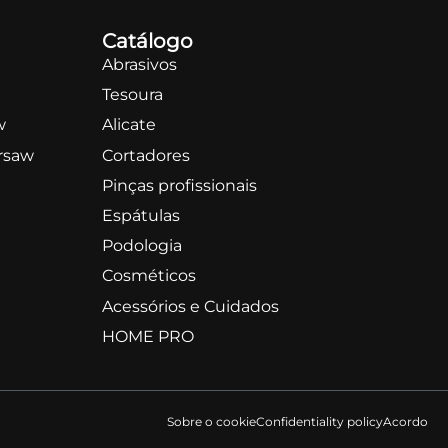
Catálogo
Abrasivos
Tesoura
w
Alicate
rsaw
Cortadores
Pinças profissionais
Espátulas
Podologia
Cosméticos
Acessórios e Cuidados
HOME PRO
Sobre o сookie
Confidentiality policy
Acordo