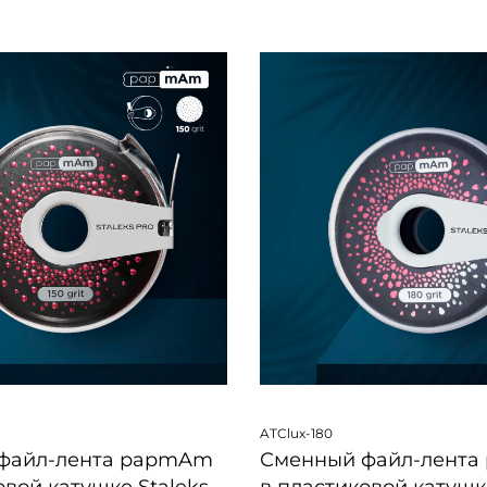
ПРОСМОТР
БЫСТРЫЙ ПРОСМОТР
ATClux-180
файл-лента papmAm
Сменный файл-лент