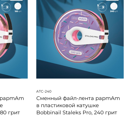
ATC-240
а papmAm
Сменный файл-лента papmAm
е
в пластиковой катушке
180 грит
Bobbinail Staleks Pro, 240 грит