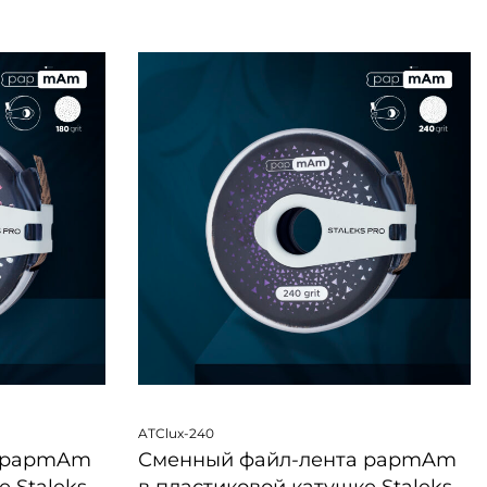
БЫСТРЫЙ ПРОСМОТР
ATClux-240
а papmAm
Сменный файл-лента papmAm