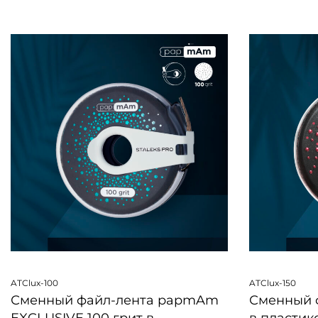
БЫСТРЫЙ ПРОСМОТР
БЫСТРЫЙ 
ATClux-100
ATClux-150
Сменный файл-лента papmAm
Сменный 