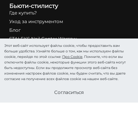
Бьюти-стилисту
Где купить?
Уход за инструментом
Блог
STALEKS Nail Center Warsaw
Этот веб-сайт использует файлы cookie, чтобы предоставить вам
STALEKS Service Center Warsaw
больше удобства. Узнайте больше о том, как мы используем файлы
cookie, перейдя по этой ссылке:
Про Cookie
. Помните, что если вы
Каталог
отключите файлы cookie, некоторые функции этого веб-сайта могут
быть недоступны. Если вы продолжите просмотр веб-сайта без
Абразивы
изменения настроек файлов cookie, мы будем считать, что вы даете
Ножницы
согласие на получение всех файлов cookie на нашем веб-сайте.
Кусачки
Стать партнером
Согласиться
Фрезы
Пинцеты
Лопатки
Подология
Косметика