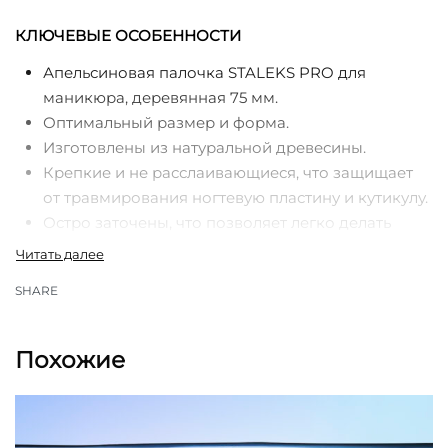
КЛЮЧЕВЫЕ ОСОБЕННОСТИ
Апельсиновая палочка STALEKS PRO для
маникюра, деревянная 75 мм.
Оптимальный размер и форма.
Изготовлены из натуральной древесины.
Крепкие и не расслаивающиеся, что защищает
от травмирования ногтевую пластину и кутикулу.
Остро заточены, что позволяет легко делать
любую процедуру.
Легко утилизируются.
SHARE
Предназначены для одноразового
использования.
Применяются индивидуально, что повышает
Похожие
уровень безопасности, а также способствует
соблюдению гигиенических норм во время
выполнения процедур.