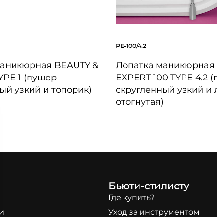
PE-100/4.2
маникюрная BEAUTY &
Лопатка маникюрная
YPE 1 (пушер
EXPERT 100 TYPE 4.2 
ый узкий и топорик)
скругленный узкий и 
отогнутая)
ПРОСМОТР
БЫСТРЫЙ ПРОСМОТР
Бьюти-стилисту
и
Где купить?
и
Уход за инструментом