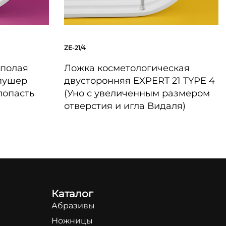
ZE-21/4
 полая
Ложка косметологическая
(пушер
двусторонняя EXPERT 21 TYPE 4
лопасть
(Уно с увеличенным размером
отверстия и игла Видаля)
БЫСТРЫЙ ПРОСМОТР
Каталог
Абразивы
Ножницы