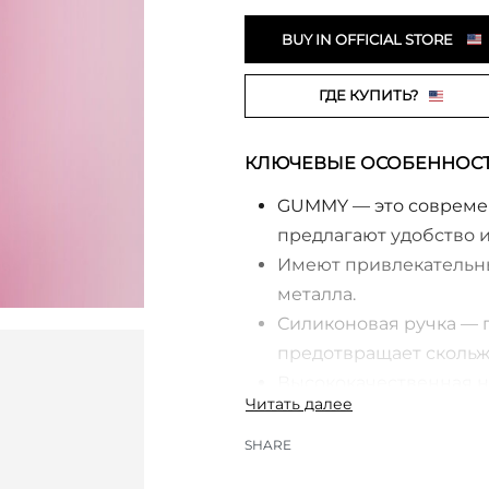
BUY IN OFFICIAL STORE
ГДЕ КУПИТЬ?
КЛЮЧЕВЫЕ ОСОБЕННОС
GUMMY — это современ
предлагают удобство и
Имеют привлекательн
металла.
Силиконовая ручка — 
предотвращает скольж
Высококачественная н
службы и устойчивость
Рабочая часть «пушер
SHARE
кутикулы.