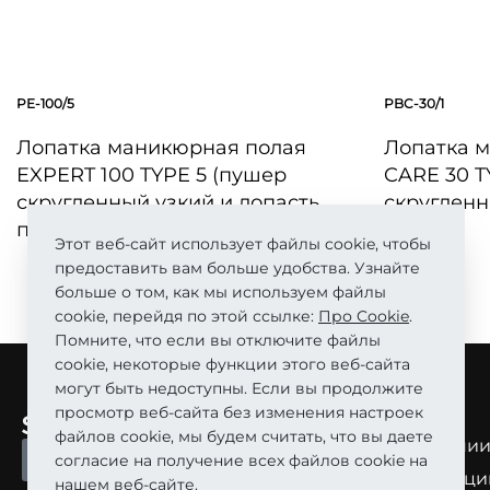
PE-100/5
PBC-30/1
Лопатка маникюрная полая
Лопатка 
EXPERT 100 TYPE 5 (пушер
CARE 30 T
скругленный узкий и лопасть
скругленн
прямая)
Этот веб-сайт использует файлы cookie, чтобы
предоставить вам больше удобства. Узнайте
БЫСТРЫЙ 
больше о том, как мы используем файлы
БЫСТРЫЙ ПРОСМОТР
cookie, перейдя по этой ссылке:
Про Cookie
.
Помните, что если вы отключите файлы
cookie, некоторые функции этого веб-сайта
могут быть недоступны. Если вы продолжите
просмотр веб-сайта без изменения настроек
О Нас
файлов cookie, мы будем считать, что вы даете
О компани
СТАТЬ ПАРТНЕРОМ
согласие на получение всех файлов cookie на
О продукци
нашем веб-сайте.