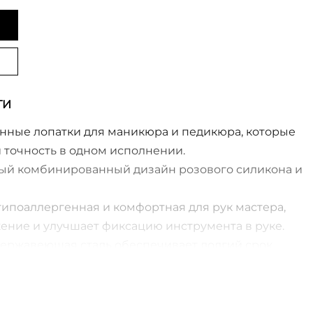
ТИ
ные лопатки для маникюра и педикюра, которые
 точность в одном исполнении.
ый комбинированный дизайн розового силикона и
гипоаллергенная и комфортная для рук мастера,
ение и улучшает фиксацию инструмента в руке.
ержавеющая сталь обеспечивает долгий срок
 к коррозии.
» предназначена для поднятия и отодвигания