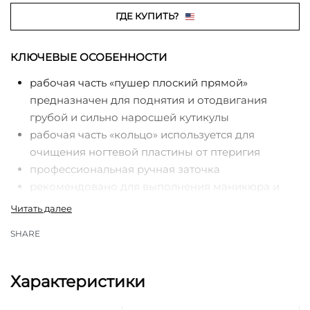
ГДЕ КУПИТЬ?
КЛЮЧЕВЫЕ ОСОБЕННОСТИ
рабочая часть «пушер плоский прямой»
предназначен для поднятия и отодвигания
грубой и сильно наросшей кутикулы
рабочая часть «кольцо» используется для
очищения ногтевой пластины от птеригия
профессиональная ручная заточка
рекомендовано для выполнения маникюра и
педикюра
рифленая ручка улучшает фиксацию
SHARE
инструмента в руке мастера
матовая поверхность ручки приятная на ощупь
нержавеющая сталь
Характеристики