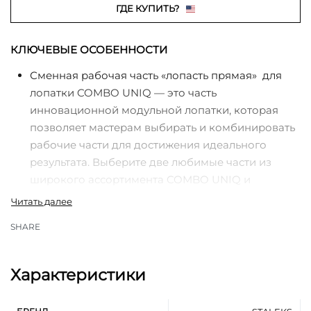
ГДЕ КУПИТЬ?
КЛЮЧЕВЫЕ ОСОБЕННОСТИ
Сменная рабочая часть «лопасть прямая» для
лопатки COMBO UNIQ — это часть
инновационной модульной лопатки, которая
позволяет мастерам выбирать и комбинировать
рабочие части для достижения идеального
результата. Выберите две любимые части из
широкого ассортимента COMBO UNIQ и
вкрутите их в ручку для создания
индивидуального инструмента.
SHARE
«Лопасть прямая» предназначена для обработки
синусов, поднятия грубой и сильно залипшей
кутикулы при выполнении маникюра и
Характеристики
педикюра.
Высококачественная нержавеющая сталь