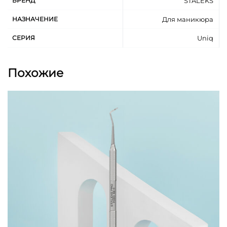
БРЕНД
STALEKS
гарантирует долговечность и защиту от
коррозии.
НАЗНАЧЕНИЕ
Для маникюра
Гипоаллергенный силикон обеспечивает
СЕРИЯ
Uniq
надежную фиксацию инструмента в руке
мастера, что позволяет работать более
эффективно и без усталости.
Похожие
Стальные рабочие части и силикон устойчивы ко
всем видам дезинфекции и стерилизации без
потери качества. Лопатку рекомендуем
дезинфицировать и стерилизовать в собранном
виде, без постоянного раскручивания и
закручивания инструмента, что существенно
облегчает и ускоряет процесс обслуживания.
Для сохранения его свойств рекомендуется
использовать специализированные средства для
дезинфекции, совместимые с алюминием.
UNIQ COMBO — идеальное решение для
создания пушера своей мечты!