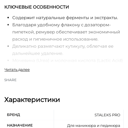
КЛЮЧЕВЫЕ ОСОБЕННОСТИ
Содержит натуральные ферменты и экстракты.
Благодаря удобному флакону с дозатором-
пипеткой, ремувер обеспечивает экономичный
расход и гигиеничное использование.
Деликатно размягчают кутикулу, облегчая ее
дальнейшее удаление.
Мочевина (Urea) и молочная кислота (Lactic Acid)
увлажняют и способствуют обновлению клеток
кожи.
SHARE
Глубоко увлажняют и питают кожу.
Алантоин (Allantoin) успокаивает раздражения и
способствует заживлению мелких повреждений.
Характеристики
Экстракты хвоща (Equisetum Arvense) и
тысячелистника (Achillea Millefolium) укрепляют
БРЕНД
STALEKS PRO
ногтевую пластину и смягчают кожу.
Гидролизованный экстракт зародышей
НАЗНАЧЕНИЕ
Для маникюра и педикюра