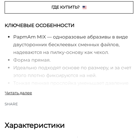
ГДЕ КУПИТЬ?
КЛЮЧЕВЫЕ ОСОБЕННОСТИ
PapmAm MIX — одноразовые абразивы в виде
двусторонних бесклеевых сменных файлов,
надеваются на пилку-основу как чехол.
Форма прямая.
Идеально подходят основе по размеру, и за счет
этого плотно фиксируются на ней.
Тонкая пенная прослойка уменьшает давление
на ногтевую пластину.
Безопасные мягкие торцы файла papmAm
SHARE
сделаны из экологически чистой крафтовой
бумаги — исключают возможность порезать
клиента пилкой во время работы.
Характеристики
Две рабочие стороны, с разными комбинациями
гритностей, которые отличаются по цвету.