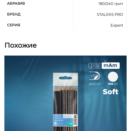
АБРАЗИВ
180/240 грит
Черный абразив Expert Black — 180 грит.
Белый абразив Expert White — 240 грит.
БРЕНД
STALEKS PRO
Легкое крепление и снятие файла с основы
СЕРИЯ
Expert
ускоряет процесс работы мастера.
Чистый без клея инструмент после работы.
Подходят основам прямой формы MBE-20, WBE-
Похожие
20.
Для одноразового применения.
Для выполнения маникюра и педикюра.
Размер файла 140*20 мм.
25 штук в наборе.