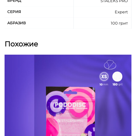
БРЕНД
STALEKS PRO
Подходят основам MBE-20, MBE-20s, SPBE-20,
СЕРИЯ
Expert
SPBE-20s.
Для одноразового применения.
АБРАЗИВ
100 грит
Для выполнения маникюра и педикюра.
Длина абразивной ленты 7 метров.
Похожие