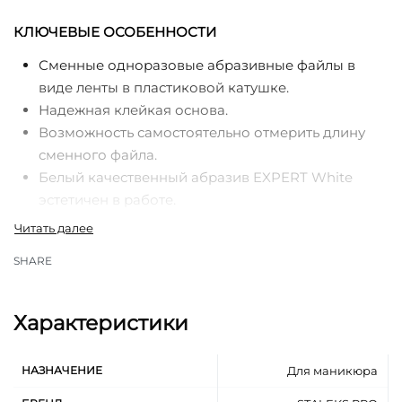
КЛЮЧЕВЫЕ ОСОБЕННОСТИ
Сменные одноразовые абразивные файлы в
виде ленты в пластиковой катушке.
Надежная клейкая основа.
Возможность самостоятельно отмерить длину
сменного файла.
Белый качественный абразив EXPERT White
эстетичен в работе.
Специальное покрытие препятствует забиванию
абразива органической пылью во время работы.
SHARE
Абразивность 100 грит предназначена для
придания длины и формы искусственным
ногтям.
Характеристики
Стильный пластиковый футляр защищает
абразивную ленту от грязи и повреждений.
НАЗНАЧЕНИЕ
Для маникюра
Специальная клипса для удобного деления
абразивной ленты.