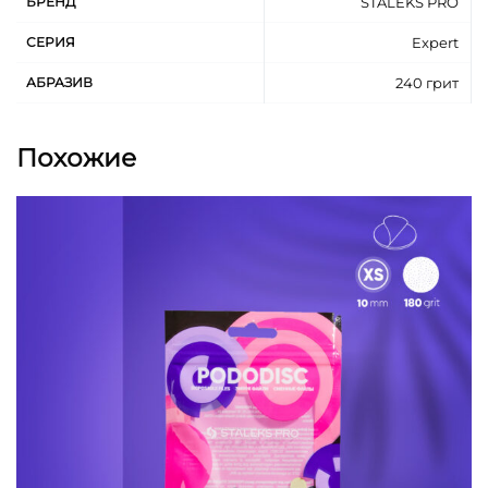
БРЕНД
STALEKS PRO
Подходят основам MBE-20, MBE-20s, SPBE-20,
СЕРИЯ
Expert
SPBE-20s.
Для одноразового применения.
АБРАЗИВ
240 грит
Для выполнения маникюра и педикюра.
Длина абразивной ленты 7 метров.
Похожие