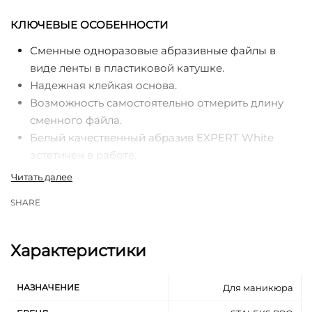
КЛЮЧЕВЫЕ ОСОБЕННОСТИ
Сменные одноразовые абразивные файлы в
виде ленты в пластиковой катушке.
Надежная клейкая основа.
Возможность самостоятельно отмерить длину
сменного файла.
Белый качественный абразив EXPERT White
эстетичен в работе.
Специальное покрытие препятствует забиванию
абразива органической пылью во время работы.
SHARE
Абразивность 240 грит предназначена для
придания длины и формы искусственным
ногтям.
Характеристики
Стильный пластиковый футляр защищает
абразивную ленту от грязи и повреждений.
НАЗНАЧЕНИЕ
Для маникюра
Специальная клипса для удобного деления
абразивной ленты.