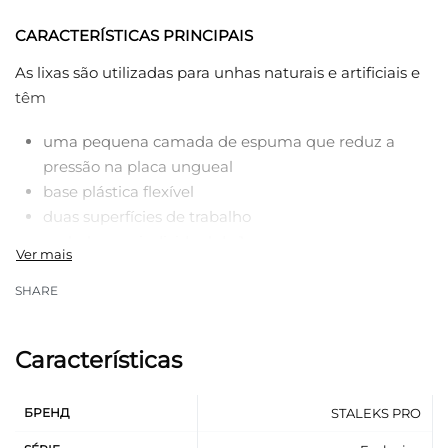
CARACTERÍSTICAS PRINCIPAIS
As lixas são utilizadas para unhas naturais e artificiais e
têm
uma pequena camada de espuma que reduz a
pressão na placa ungueal
base plástica flexível
duas superfícies de trabalho
embalagem individual de 1 un.
SHARE
Características
БРЕНД
STALEKS PRO