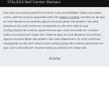
STALEKS Nail Center Warsaw
STALEKS Service Center Warsaw
Este site usa cookies para lhe fornecer mais comodidade. Saiba mais sobre
como usamos cookies seguindo este link:
Sobre o сookie
. Lembre-se de que,
Catálogo
se você desativar os cookies, alguns recursos deste site podem não estar
Abrasivos
acessíveis. Se você continuar navegando no site sem alterar suas
configurações de cookies, assumiremos que você concorda em receber
Tesoura
todos os cookies em nosso site. Observe que, se você desativar os cookies,
alguns recursos deste site podem não estar disponíveis. Se você continuar
Alicate
navegando no site sem alterar suas configurações de cookies, assumiremos
Cortadores
que você concorda em receber todos os cookies em nosso site.
Pinças profissionais
Torne-se um parceiro
Aceita
Espátulas
Podologia
Cosméticos
Acessórios e Cuidados
HOME PRO
©STALEKS 2026. Todos os direitos reservados.