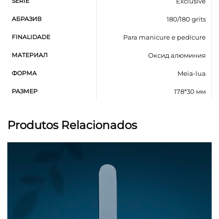
SÉRIE
Exclusive
АБРАЗИВ
180/180 grits
FINALIDADE
Para manicure e pedicure
МАТЕРИАЛ
Оксид алюминия
ФОРМА
Meia-lua
РАЗМЕР
178*30 мм
Produtos Relacionados