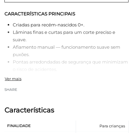
CARACTERÍSTICAS PRINCIPAIS
Criadas para recém-nascidos 0+.
Lâminas finas e curtas para um corte preciso e
suave.
Afiamento manual — funcionamento suave sem
puxões.
Pontas arredondadas de segurança que minimizam
o risco de acidentes.
Grandes argolas ergonômicas — confortáveis nas
mãos da mamãe e do papai.
SHARE
Cor amarela universal para meninos e meninas.
Aço inoxidável de alta qualidade.
Tampa protetora para as lâminas incluída.
Características
FINALIDADE
Para crianças