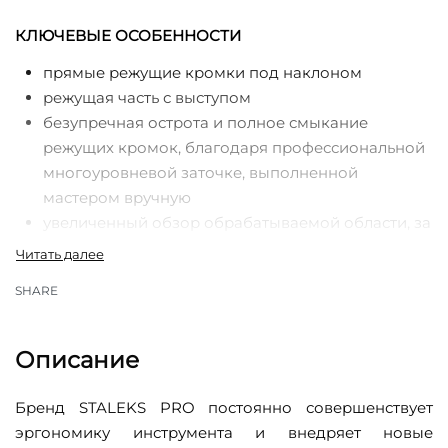
КЛЮЧЕВЫЕ ОСОБЕННОСТИ
прямые режущие кромки под наклоном
режущая часть с выступом
безупречная острота и полное смыкание
режущих кромок, благодаря профессиональной
многоуровневой заточке, выполненной
мастером вручную
увеличенный обзор обрабатываемой области, за
счет удобных удлиненных ручек
удобство и комфорт мастера в работе с
SHARE
инструментом, у которого одна ручка имеет
привычный вид, а вторая — изогнутая и
идеально ложится в пальцы
Описание
плавный и легкий ход инструмента благодаря
идеальной подгонке и шлифованию плоскостей
Бренд STALEKS PRO постоянно совершенствует
шарнирного соединения
эргономику инструмента и внедряет новые
легкость и простота при сервисном