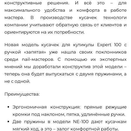
конструктивные решения. И всё это – для
обслуживании инструмента, за счет
максимального удобства и комфорта в работе
оригинальной перевернутой заклепки
мастера. В производстве кусачек технологи
дополнительная стойкость инструмента к
компании учитывают обратную связь от клиентов и
коррозии, которая обеспечивается полировкой
ориентируются на их потребности.
пастой ГОИ
нержавеющая сталь 40Х13
Новая модель кусачек для кутикулы Expert 100 с
ручкой «запятая» уже нашла своих поклонников
среди nail-мастеров. С помощью их экспертных
мнений мы доработали конструктив этой модели –
теперь она будет выпускаться с двумя пружинами, а
не с одной.
Преимущества:
Эргономичная конструкция: прямые режущие
кромки под наклоном, пятка, удлинённые ручки.
Две пружины в модели NE-100 дают кусачкам
мягкий ход, а это – залог комфортной работы.