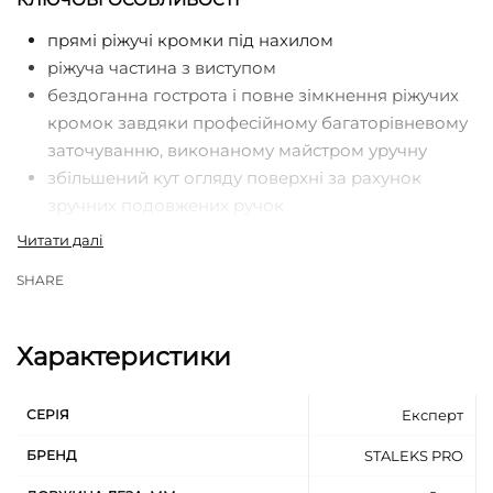
прямі ріжучі кромки під нахилом
ріжуча частина з виступом
бездоганна гострота і повне зімкнення ріжучих
кромок завдяки професійному багаторівневому
заточуванню, виконаному майстром уручну
збільшений кут огляду поверхні за рахунок
зручних подовжених ручок
зручність та комфорт майстра у роботі з
інструментом, у якого одна ручка має звичний
SHARE
вигляд, а інша – вигнута та ідеально вкладається
у пальці
плавний та легкий хід інструмента завдяки
Характеристики
ідеальному поліруванню та шліфуванню площин
шарнірного з’єднання
СЕРІЯ
Експерт
легкість та простота сервісного обслуговування
інструменту за рахунок оригінальної
БРЕНД
STALEKS PRO
перевернутої заклепки