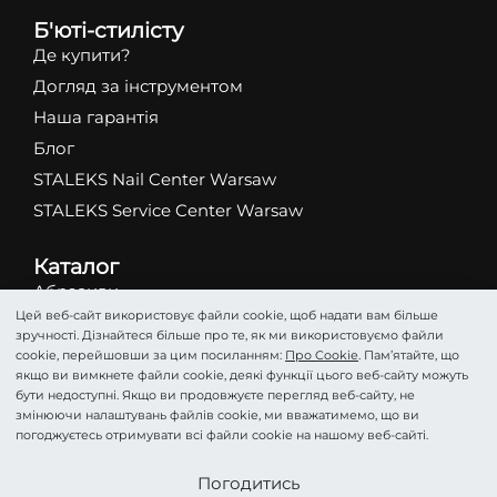
Б'юті-стилісту
Де купити?
Догляд за інструментом
Наша гарантія
Блог
STALEKS Nail Center Warsaw
STALEKS Service Center Warsaw
Каталог
Абразиви
Цей веб-сайт використовує файли cookie, щоб надати вам більше
Ножиці
зручності. Дізнайтеся більше про те, як ми використовуємо файли
Кусачки
cookie, перейшовши за цим посиланням:
Про Cookie
. Пам’ятайте, що
якщо ви вимкнете файли cookie, деякі функції цього веб-сайту можуть
Фрези
бути недоступні. Якщо ви продовжуєте перегляд веб-сайту, не
Пінцети
змінюючи налаштувань файлів cookie, ми вважатимемо, що ви
погоджуєтесь отримувати всі файли cookie на нашому веб-сайті.
Лопатки
Подологія
Стати партнером
Погодитись