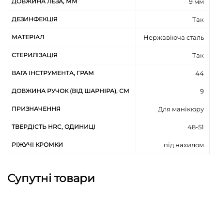
ДОВЖИНА ЛЕЗА, ММ
9 мм
додатковий захист інструменту від корозії, який
забезпечується поліровкою пастою ГОІ
ДЕЗИНФЕКЦІЯ
Так
МАТЕРІАЛ
Нержавіюча сталь
СТЕРИЛІЗАЦІЯ
Так
ВАГА ІНСТРУМЕНТА, ГРАМ
44
ДОВЖИНА РУЧОК (ВІД ШАРНІРА), СМ
9
ПРИЗНАЧЕННЯ
Для манікюру
ТВЕРДІСТЬ HRC, ОДИНИЦІ
48-51
РІЖУЧІ КРОМКИ
під нахилом
Супутні товари