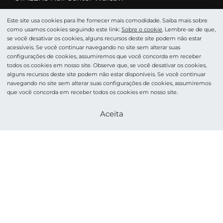
STALEKS Service Center Warsaw
Este site usa cookies para lhe fornecer mais comodidade. Saiba mais sobre
como usamos cookies seguindo este link:
Sobre o сookie
. Lembre-se de que,
Catálogo
se você desativar os cookies, alguns recursos deste site podem não estar
Abrasivos
acessíveis. Se você continuar navegando no site sem alterar suas
configurações de cookies, assumiremos que você concorda em receber
Tesoura
todos os cookies em nosso site. Observe que, se você desativar os cookies,
alguns recursos deste site podem não estar disponíveis. Se você continuar
Alicate
navegando no site sem alterar suas configurações de cookies, assumiremos
Cortadores
que você concorda em receber todos os cookies em nosso site.
Pinças profissionais
Torne-se um parceiro
Aceita
Espátulas
Podologia
Cosméticos
Acessórios e Cuidados
HOME PRO
©STALEKS 2026. Todos os direitos reservados.